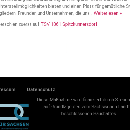
nterstellmöglichkeiten bieten und einen Platz für gemütliche S
itgliedern, Freunden und Unternehmen, die uns…
Weiterlesen »
erschien zuerst auf
TSV 1861 Spitzkunnersdorf
.
ressum
Datenschutz
Diese Maßnahme wird finanziert durch Steuer
auf Grundlage des vom Sächsischen Land
beschlossenen Haushaltes.