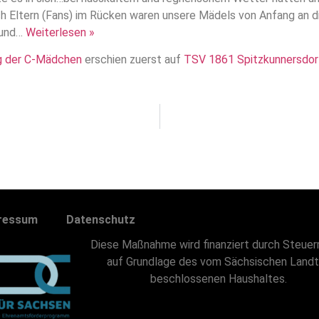
ch Eltern (Fans) im Rücken waren unsere Mädels von Anfang an
 und…
Weiterlesen »
eg der C-Mädchen
erschien zuerst auf
TSV 1861 Spitzkunnersdor
ressum
Datenschutz
Diese Maßnahme wird finanziert durch Steuer
auf Grundlage des vom Sächsischen Land
beschlossenen Haushaltes.