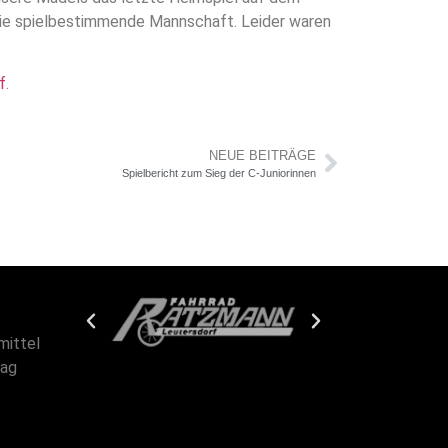
 die spielbestimmende Mannschaft. Leider waren
f
.
NEUE BEITRÄGE
Spielbericht zum Sieg der C-Juniorinnen
mittel
tag