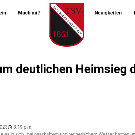
ein
Mach mit!
Neuigkeiten
zum deutlichen Heimsieg
2023
3:19 p.m.
te es in sich…bei nasskaltem und regnerischem Wetter hatten u