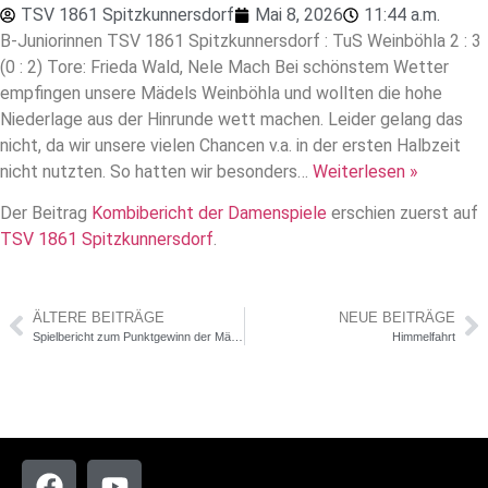
TSV 1861 Spitzkunnersdorf
Mai 8, 2026
11:44 a.m.
B-Juniorinnen TSV 1861 Spitzkunnersdorf : TuS Weinböhla 2 : 3
(0 : 2) Tore: Frieda Wald, Nele Mach Bei schönstem Wetter
empfingen unsere Mädels Weinböhla und wollten die hohe
Niederlage aus der Hinrunde wett machen. Leider gelang das
nicht, da wir unsere vielen Chancen v.a. in der ersten Halbzeit
nicht nutzten. So hatten wir besonders…
Weiterlesen »
Der Beitrag
Kombibericht der Damenspiele
erschien zuerst auf
TSV 1861 Spitzkunnersdorf
.
ÄLTERE BEITRÄGE
NEUE BEITRÄGE
Spielbericht zum Punktgewinn der Männer
Himmelfahrt