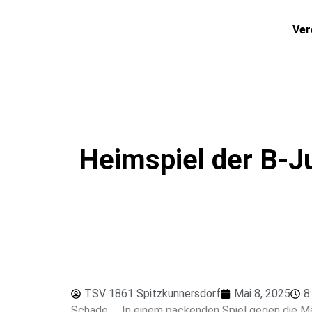
Ver
Heimspiel der B-Ju
TSV 1861 Spitzkunnersdorf
Mai 8, 2025
8
Schade….. In einem packenden Spiel gegen die Mäde