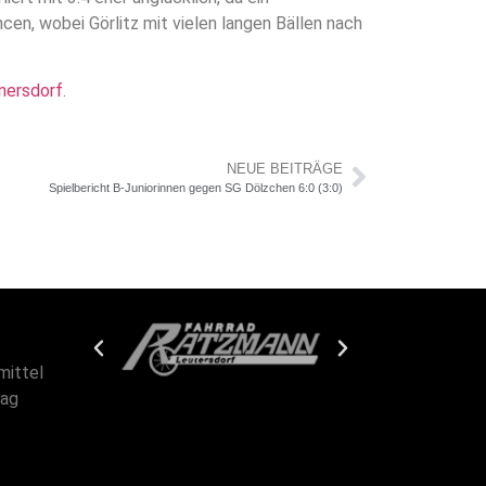
n, wobei Görlitz mit vielen langen Bällen nach
nersdorf
.
NEUE BEITRÄGE
Spielbericht B-Juniorinnen gegen SG Dölzchen 6:0 (3:0)
mittel
tag