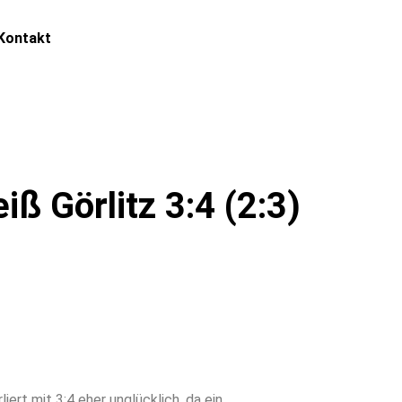
Kontakt
ß Görlitz 3:4 (2:3)
ert mit 3:4 eher unglücklich, da ein