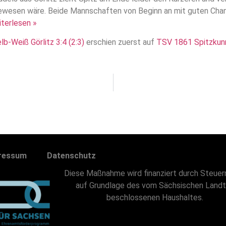
wesen wäre. Beide Mannschaften von Beginn an mit guten Chance
terlesen »
b-Weiß Görlitz 3:4 (2:3)
erschien zuerst auf
TSV 1861 Spitzkun
ressum
Datenschutz
Diese Maßnahme wird finanziert durch Steuer
auf Grundlage des vom Sächsischen Land
beschlossenen Haushaltes.