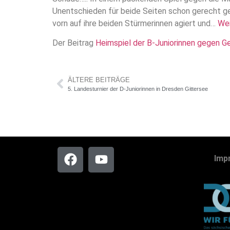
Unentschieden für beide Seiten schon gerecht ge
vorn auf ihre beiden Stürmerinnen agiert und…
Wei
Der Beitrag
Heimspiel der B-Juniorinnen gegen Gel
ÄLTERE BEITRÄGE
5. Landesturnier der D-Juniorinnen in Dresden Gittersee
Imp