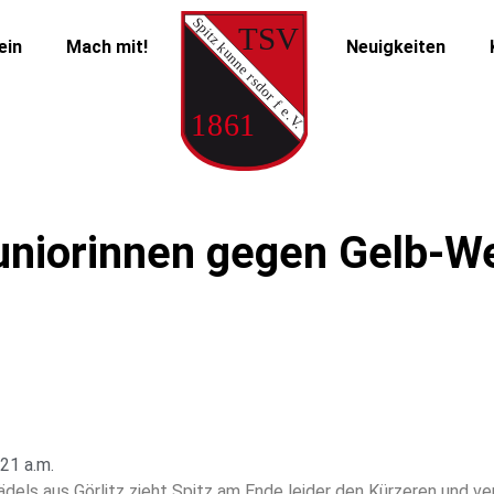
ein
Mach mit!
Neuigkeiten
niorinnen gegen Gelb-Wei
:21 a.m.
ls aus Görlitz zieht Spitz am Ende leider den Kürzeren und verli